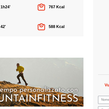
1h24'
767 Kcal
42'
588 Kcal
Vu