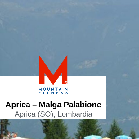
Aprica – Malga Palabione
Aprica (SO), Lombardia