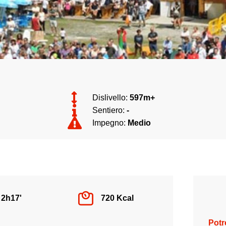
Dislivello:
597m+
Sentiero:
-
Impegno:
Medio
2h17'
720 Kcal
Potr