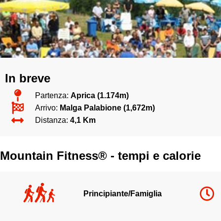
In breve
Partenza:
Aprica (1.174m)
Arrivo:
Malga Palabione (1,672m)
Distanza:
4,1 Km
Mountain Fitness® - tempi e calorie
Principiante/Famiglia
ountain
F
itness ICONS v3