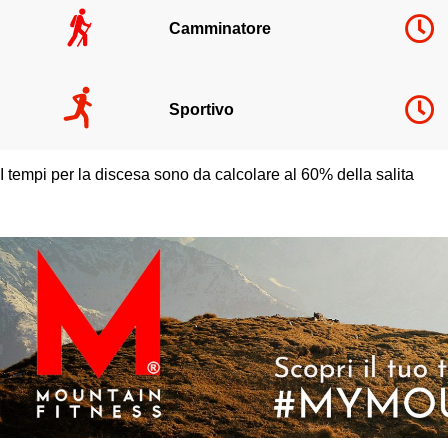
Camminatore
Sportivo
Basis
f
or the athlete
v
ersion, or use C loose stick, ma
k
e bag into elb
o
w ?
I tempi per la discesa sono da calcolare al 60% della salita