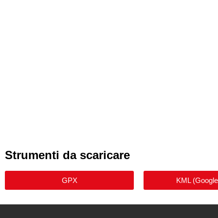
Strumenti da scaricare
GPX
KML (Google